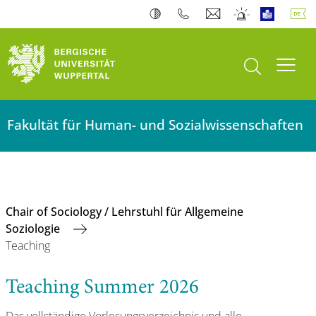
Suche öffnen
Navi
Fakultät für Human- und Sozialwissenschaften
Chair of Sociology / Lehrstuhl für Allgemeine
Soziologie
Teaching
Teaching Summer 2026